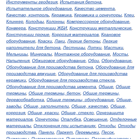
Инструменты геодезия
,
Испытания бетона
,
Испытательное оборудование
,
Качество цемента
,
Качество, контроль
,
Керамика
,
Керамика и огнеупоры
,
Клеи
,
Клинкер
,
Колодцы
,
Колонны
,
Компрессорное оборудование
,
Конвеера
,
Конструкции ЖБИ
,
Конструкции металлические
,
Конструкции прочие
,
Коррозия материалов
,
Крановое
оборудование
,
Краски
,
Лаки
,
Легкие бетоны
,
Легкие
наполнители для бетона
,
Лестницы
,
Лотки
,
Мастики
,
Мельницы
,
Минералы
,
Монтажное оборудование
,
Мосты
,
Напыления
,
Обжиговое оборудование
,
Обои
,
Оборудование
,
Оборудование для производства бетона
,
Оборудование для
производства вяжущие
,
Оборудование для производства
керамики
,
Оборудование для производства стекла
,
Оборудование для производства цемента
,
Общие
,
Общие
термины
,
Общие термины, бетон
,
Общие термины,
деревообработка
,
Общие термины, оборудование
,
Общие,
заводы
,
Общие, заполнители
,
Общие, качество
,
Общие,
коррозия
,
Общие, краски
,
Общие, стекло
,
Огнезащита
материалов
,
Огнеупоры
,
Опалубка
,
Освещение
,
Отделочные
материалы
,
Отклонения при испытаниях
,
Отходы
,
Отходы
производства
,
Панели
,
Паркет
,
Перемычки
,
Песок
,
Пигменты
,
Пиломатериал
,
Питатели
,
Пластификаторы