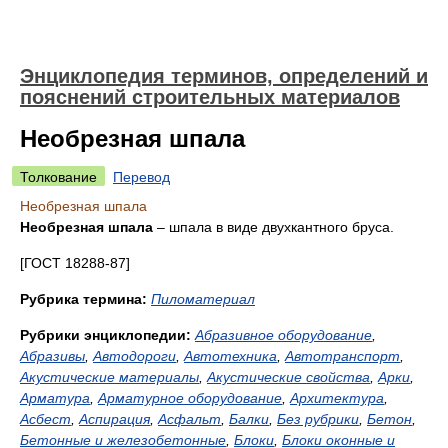
Энциклопедия терминов, определений и
пояснений строительных материалов
Необрезная шпала
Толкование
Перевод
Необрезная шпала
Необрезная шпала
– шпала в виде двухкантного бруса.
[ГОСТ 18288-87]
Рубрика термина:
Пиломатериал
Рубрики энциклопедии:
Абразивное оборудование
,
Абразивы
,
Автодороги
,
Автотехника
,
Автотранспорт
,
Акустические материалы
,
Акустические свойства
,
Арки
,
Арматура
,
Арматурное оборудование
,
Архитектура
,
Асбест
,
Аспирация
,
Асфальт
,
Балки
,
Без рубрики
,
Бетон
,
Бетонные и железобетонные
,
Блоки
,
Блоки оконные и