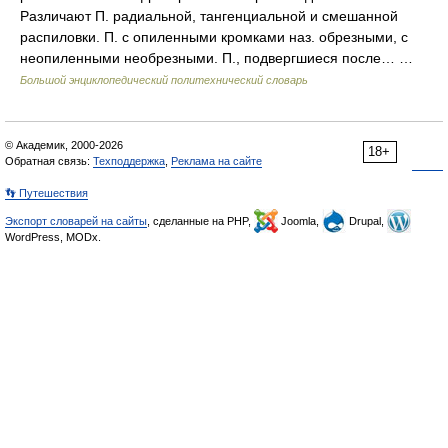
Различают П. радиальной, тангенциальной и смешанной
распиловки. П. с опиленными кромками наз. обрезными, с
неопиленными необрезными. П., подвергшиеся после… …
Большой энциклопедический политехнический словарь
© Академик, 2000-2026
18+
Обратная связь:
Техподдержка
,
Реклама на сайте
👣 Путешествия
Экспорт словарей на сайты
, сделанные на PHP,
Joomla,
Drupal,
WordPress, MODx.