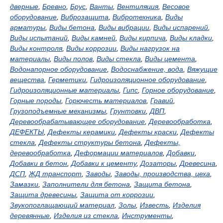
дверные
,
Бревно
,
Брус
,
Ванты
,
Вентиляция
,
Весовое
оборудование
,
Виброзащита
,
Вибротехника
,
Виды
арматуры
,
Виды бетона
,
Виды вибрации
,
Виды испарений
,
Виды испытаний
,
Виды камней
,
Виды кирпича
,
Виды кладки
,
Виды контроля
,
Виды коррозии
,
Виды нагрузок на
материалы
,
Виды полов
,
Виды стекла
,
Виды цемента
,
Водонапорное оборудование
,
Водоснабжение, вода
,
Вяжущие
вещества
,
Герметики
,
Гидроизоляционное оборудование
,
Гидроизоляционные материалы
,
Гипс
,
Горное оборудование
,
Горные породы
,
Горючесть материалов
,
Гравий
,
Грузоподъемные механизмы
,
Грунтовки
,
ДВП
,
Деревообрабатывающее оборудование
,
Деревообработка
,
ДЕФЕКТЫ
,
Дефекты керамики
,
Дефекты краски
,
Дефекты
стекла
,
Дефекты структуры бетона
,
Дефекты,
деревообработка
,
Деформации материалов
,
Добавки
,
Добавки в бетон
,
Добавки к цементу
,
Дозаторы
,
Древесина
,
ДСП
,
ЖД транспорт
,
Заводы
,
Заводы, производства, цеха
,
Замазки
,
Заполнители для бетона
,
Защита бетона
,
Защита древесины
,
Защита от коррозии
,
Звукопоглащающий материал
,
Золы
,
Известь
,
Изделия
деревянные
,
Изделия из стекла
,
Инструменты
,